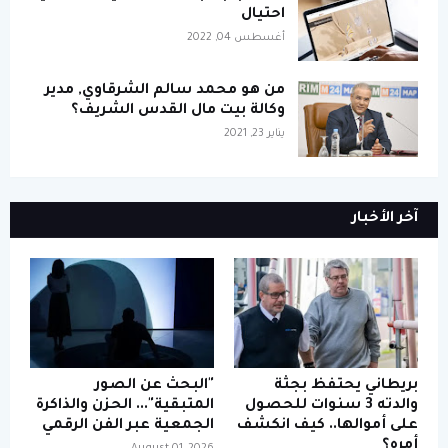
احتيال
أغسطس 04, 2022
من هو محمد سالم الشرقاوي, مدير
وكالة بيت مال القدس الشريف؟
يناير 23, 2021
آخر الأخبار
بريطاني يحتفظ بجثة
"البحث عن الصور
والدته 3 سنوات للحصول
المتبقية"... الحزن والذاكرة
على أموالها.. كيف انكشف
الجمعية عبر الفن الرقمي
أمره؟