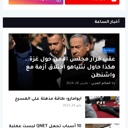
أخبار الساعة
سياسة
عقب قرار مجلس الأمن حول غزة..
هكذا حاول نتنياهو اختلاق أزمة مع
واشنطن
by
العالم العربي
-
مارس 26, 2024
ايوامارو: طاقة مذهلة على المسرح
مايو 24, 2023
10 أسباب تجعل QNET ليست عملية