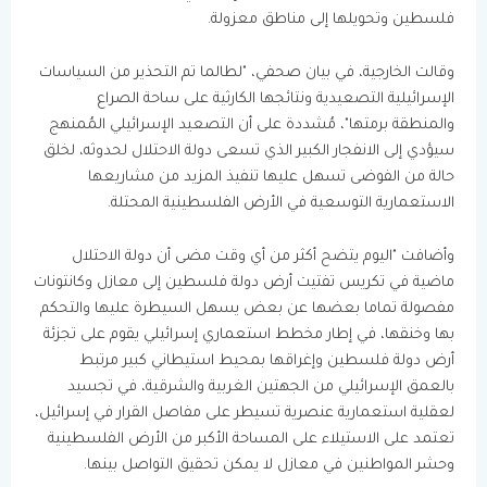
فلسطين وتحويلها إلى مناطق معزولة.
وقالت الخارجية، في بيان صحفي، "لطالما تم التحذير من السياسات
الإسرائيلية التصعيدية ونتائجها الكارثية على ساحة الصراع
والمنطقة برمتها"، مُشددة على أن التصعيد الإسرائيلي المُمنهج
سيؤدي إلى الانفجار الكبير الذي تسعى دولة الاحتلال لحدوثه، لخلق
حالة من الفوضى تسهل عليها تنفيذ المزيد من مشاريعها
الاستعمارية التوسعية في الأرض الفلسطينية المحتلة.
وأضافت "اليوم يتضح أكثر من أي وقت مضى أن دولة الاحتلال
ماضية في تكريس تفتيت أرض دولة فلسطين إلى معازل وكانتونات
مفصولة تماما بعضها عن بعض يسهل السيطرة عليها والتحكم
بها وخنقها، في إطار مخطط استعماري إسرائيلي يقوم على تجزئة
أرض دولة فلسطين وإغراقها بمحيط استيطاني كبير مرتبط
بالعمق الإسرائيلي من الجهتين الغربية والشرقية، في تجسيد
لعقلية استعمارية عنصرية تسيطر على مفاصل القرار في إسرائيل،
تعتمد على الاستيلاء على المساحة الأكبر من الأرض الفلسطينية
وحشر المواطنين في معازل لا يمكن تحقيق التواصل بينها.