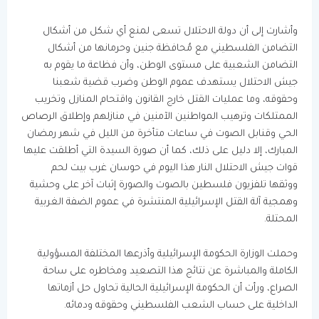
وأشارت إلى أن دولة الاحتلال تسعى لمنع أي شكل من أشكال
التضامن الفلسطيني مع مُحافظة جنين وحرمانها من أشكال
التضامن الشعبية على مستوى الوطن، وأن فظاعة ما يقوم به
جيش الاحتلال يستهدف عموم الوطن وضرب قضية شعبنا
وحقوقه، وما عمليات القتل خارج القانون واقتحام المنازل وتخريب
الممتلكات وترهيب المواطنين الآمنين في منازلهم وإطلاق الرصاص
الحي وقنابل الصوت في ساعات متأخرة من الليل في شهر رمضان
المبارك، إلا دليل على ذلك، كما أن صورة السيدة التي أطلقت عليها
قوات جيش الاحتلال النار هذا اليوم في حوسان غرب بيت لحم
ووثقها تلفزيون فلسطين بالصوت والصورة إثبات آخر على وحشية
وهمجية آلة القتل الإسرائيلية المنتشرة في عموم الضفة الغربية
المحتلة.
وحملت الوزارة الحكومة الإسرائيلية وأذرعها المختلفة المسؤولية
الكاملة والمباشرة عن نتائج هذا التصعيد ومخاطره على ساحة
الصراع، ورأت أن الحكومة الإسرائيلية الحالية تحاول حل أزماتها
الداخلية على حساب الشعب الفلسطيني وحقوقه ودمائه.