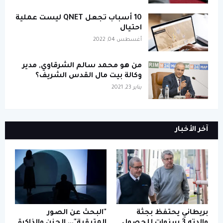
10 أسباب تجعل QNET ليست عملية
احتيال
أغسطس 04, 2022
من هو محمد سالم الشرقاوي, مدير
وكالة بيت مال القدس الشريف؟
يناير 23, 2021
آخر الأخبار
بريطاني يحتفظ بجثة
"البحث عن الصور