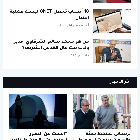
10 أسباب تجعل QNET ليست عملية
احتيال
أغسطس 04, 2022
من هو محمد سالم الشرقاوي, مدير
وكالة بيت مال القدس الشريف؟
يناير 23, 2021
آخر الأخبار
بريطاني يحتفظ بجثة
"البحث عن الصور