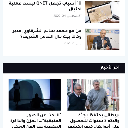
10 أسباب تجعل QNET ليست عملية
احتيال
أغسطس 04, 2022
من هو محمد سالم الشرقاوي, مدير
وكالة بيت مال القدس الشريف؟
يناير 23, 2021
آخر الأخبار
بريطاني يحتفظ بجثة
"البحث عن الصور
والدته 3 سنوات للحصول
المتبقية"... الحزن والذاكرة
على أموالها.. كيف انكشف
الجمعية عبر الفن الرقمي