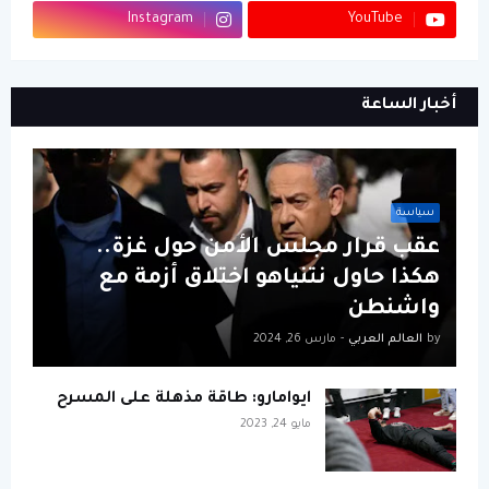
Instagram
YouTube
أخبار الساعة
سياسة
عقب قرار مجلس الأمن حول غزة..
هكذا حاول نتنياهو اختلاق أزمة مع
واشنطن
by
العالم العربي
-
مارس 26, 2024
ايوامارو: طاقة مذهلة على المسرح
مايو 24, 2023