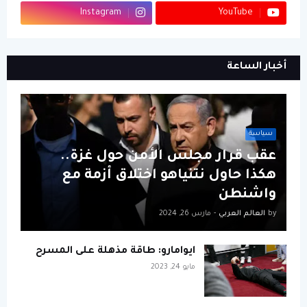
Instagram
YouTube
أخبار الساعة
سياسة
عقب قرار مجلس الأمن حول غزة..
هكذا حاول نتنياهو اختلاق أزمة مع
واشنطن
by
العالم العربي
-
مارس 26, 2024
ايوامارو: طاقة مذهلة على المسرح
مايو 24, 2023