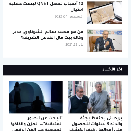
10 أسباب تجعل QNET ليست عملية
احتيال
أغسطس 04, 2022
من هو محمد سالم الشرقاوي, مدير
وكالة بيت مال القدس الشريف؟
يناير 23, 2021
آخر الأخبار
بريطاني يحتفظ بجثة
"البحث عن الصور
والدته 3 سنوات للحصول
المتبقية"... الحزن والذاكرة
على أموالها.. كيف انكشف
الجمعية عبر الفن الرقمي