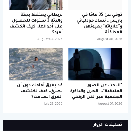
توفي عن 35 عامًا في
بريطاني يحتفظ بجثة
باريس.. نساء مودلياني
والدته 3 سنوات للحصول
و"عارياته" بعيونهن
على أموالها.. كيف انكشف
المطفأة
أمره؟
August 04, 2026
August 08, 2026
"البحث عن الصور
قد يغرق أمامك دون أن
المتبقية"... الحزن والذاكرة
يصرخ.. كيف تكتشف
الجمعية عبر الفن الرقمي
الغرق الصامت؟
July 25, 2026
August 01, 2026
تعليقات الزوار