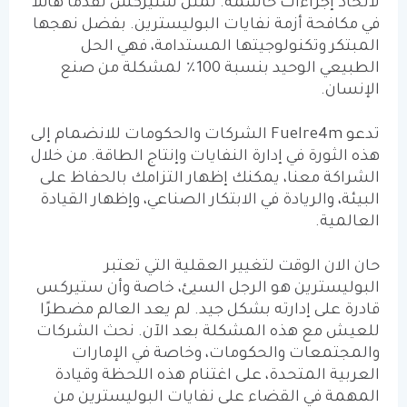
لاتخاذ إجراءات حاسمة. تمثل ستيركس تقدمًا هائلاً
في مكافحة أزمة نفايات البوليسترين. بفضل نهجها
المبتكر وتكنولوجيتها المستدامة، فهي الحل
الطبيعي الوحيد بنسبة 100٪ لمشكلة من صنع
الإنسان.
تدعو
Fuelre4m
الشركات والحكومات للانضمام إلى
هذه الثورة في إدارة النفايات وإنتاج الطاقة. من خلال
الشراكة معنا، يمكنك إظهار التزامك بالحفاظ على
البيئة، والريادة في الابتكار الصناعي، وإظهار القيادة
العالمية.
حان الان الوقت لتغيير العقلية التي تعتبر
البوليسترين هو الرجل السيئ، خاصة وأن ستيركس
قادرة على إدارته بشكل جيد. لم يعد العالم مضطرًا
للعيش مع هذه المشكلة بعد الآن. نحث الشركات
والمجتمعات والحكومات، وخاصة في الإمارات
العربية المتحدة، على اغتنام هذه اللحظة وقيادة
المهمة في القضاء على نفايات البوليسترين من