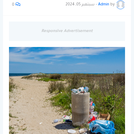
by
Admin
-
سبتمبر 05, 2024
0
Responsive Advertisement