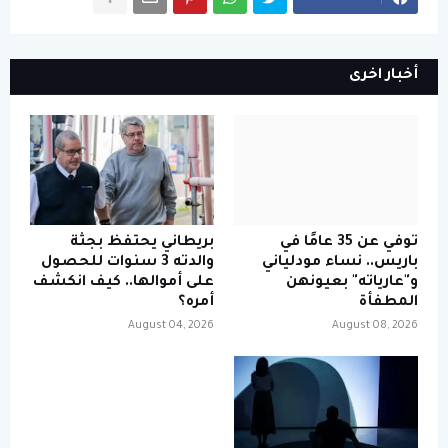
أخبار اخرى
توفي عن 35 عامًا في
بريطاني يحتفظ بجثة
باريس.. نساء مودلياني
والدته 3 سنوات للحصول
و"عارياته" بعيونهن
على أموالها.. كيف انكشف
المطفأة
أمره؟
August 04, 2026
August 08, 2026