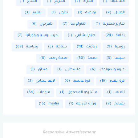
المالديف
(1)
المرأة
(6)
المريخ
(1)
المناخ
(1)
الهلال
(2)
بورصة
(1)
تداول
(1)
تعليم
(3)
تقارير مصرية
(1)
تكنولوجيا
(7)
تلفزيون
(6)
ثقافة
(24)
حازم الشامي
(1)
حرب روسيا واوكرانيا
(7)
روسيا
(9)
رياضة
(111)
سياحة
(3)
سياسة
(69)
سينما
(3)
صحة
(30)
صحة وطب
(8)
علوم وتكنولوجيا
(6)
فلسطين
(1)
فنداق
(1)
كرة القدم
(16)
كرة عالمية
(6)
لايف ستايل
(3)
للعنف
(1)
مشتركو المحمول
(1)
منوعات
(54)
نصائح
(2)
وزارة الزراعة
(1)
media
(16)
Responsive Advertisement