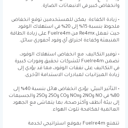
وانخفاض كبير في الانبعاثات الضارة.
• زيادة الكفاءة: يمكن للمستخدمين توقع انخفاض
ملحوظ بنسبة 15% إلى 20% في استهلاك الوقود
حيث تعمل
Re4mx
من
Fuelre4m
على زيادة الطاقة
المنبعثة وكفاءة احتراق أي وقود أحفوري سائل.
• توفير التكاليف: مع انخفاض استهلاك الوقود،
تضمن
Fuelre4m
للشركات تحقيق وفورات كبيرة
في التكاليف على نفقات الوقود، مما قد يؤدي إلى
زيادة الميزانيات لمبادرات الاستدامة الأخرى.
• التأثير البيئي: يؤدي انخفاض هائل بنسبة 40% إلى
80% في
NO
و
NO
2 و
NOx
و
CO
و
SO
2 و
SO
2 والجسيمات
إلى بيئة أنظف وأكثر صحة، بما يتماشى مع الجهود
العالمية لمكافحة تلوث الهواء.
تتمتع
Fuelre4m
بموقع استراتيجي لخدمة