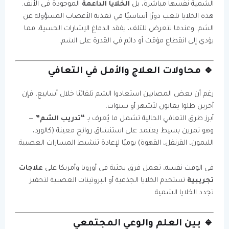
الشمية نفسها مباشرة، بل
الخلايا الداعمة
الموجودة في الأنف.
هذه الخلايا تلعب دورًا أساسيًا في تغذية الأعصاب المسؤولة عن
الشم. وعندما تتعرض للتلف، يفقد الدماغ الإشارات الحسية، مما
يؤدي إلى انقطاع مؤقت أو دائم في القدرة على الشم.
🔹 محاولات العلاج والأمل في التعافي
رغم أن بعض المصابين استعادوا الشم تلقائيًا خلال أسابيع، فإن
آخرين ظلوا يعانون لأشهر أو سنوات.
أبرز طرق التعافي الحالية تشمل ما يُعرف بـ
“تدريب الشم”
—
وهو تمرين بسيط يعتمد على استنشاق روائح معينة (كالورد،
الليمون، القرنفل، القهوة) يوميًا لإعادة تنشيط المسارات العصبية.
في الوقت نفسه، تعمل فرق بحثية في أوروبا وأمريكا على
علاجات
تجريبية
تستخدم الخلايا الجذعية أو البروتينات العصبية لتحفيز
تجدد الخلايا الشمية.
🔹 بين العلم والوعي المجتمعي