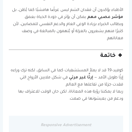
الأطباء يؤكدون أن فقدان الشم ليس عرضًا هامشيًا كما يُظن، بل
مؤشر عصبي مهم
يمكن أن يؤثر في جودة الحياة بعمق.
ويطالب الخبراء بزيادة الوعي العام والدعم النفسي للمصابين، لأن
كثيرًا منهم يشعرون بالعزلة أو يُتهمون بالمبالغة في وصف
معاناتهم.
🔹 خاتمة
كوفيد-19 قد لا يملأ المستشفيات كما في السابق، لكنه ترك وراءه
إرثًا طويل الأمد —
إرثًا غير مرئي
في شكل ملايين الأرواح التي
فقدت جزءًا من تفاعلها مع العالم.
ربما لا يمكننا رؤية هذه المعاناة، لكن حان الوقت للاعتراف بها
ودعم من يعيشونها في صمت.
Responsive Advertisement