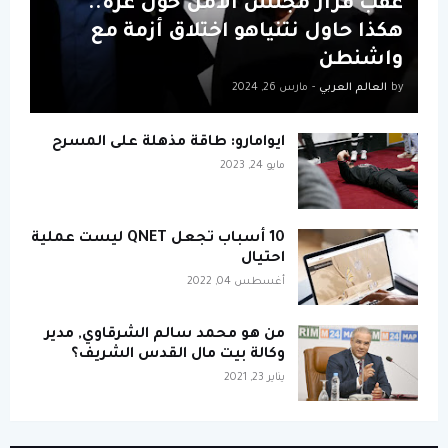
عقب قرار مجلس الأمن حول غزة..
هكذا حاول نتنياهو اختلاق أزمة مع
واشنطن
by
العالم العربي
-
مارس 26, 2024
ايوامارو: طاقة مذهلة على المسرح
مايو 24, 2023
10 أسباب تجعل QNET ليست عملية
احتيال
أغسطس 04, 2022
من هو محمد سالم الشرقاوي, مدير
وكالة بيت مال القدس الشريف؟
يناير 23, 2021