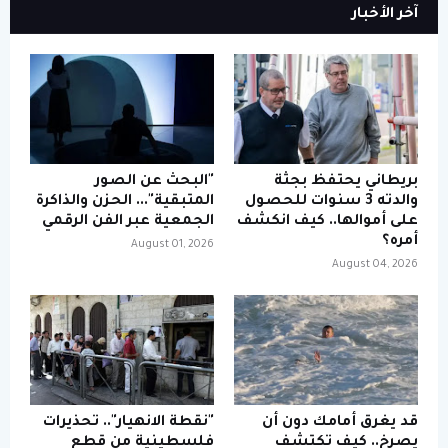
آخر الأخبار
بريطاني يحتفظ بجثة
"البحث عن الصور
والدته 3 سنوات للحصول
المتبقية"... الحزن والذاكرة
على أموالها.. كيف انكشف
الجمعية عبر الفن الرقمي
أمره؟
August 01, 2026
August 04, 2026
قد يغرق أمامك دون أن
"نقطة الانهيار".. تحذيرات
يصرخ.. كيف تكتشف
فلسطينية من قطع