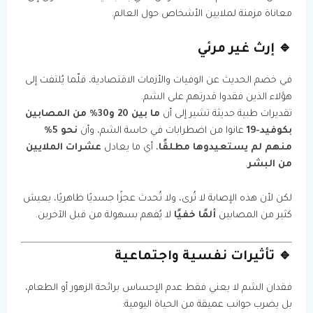
معاناة مزمنة لملايين الأشخاص حول العالم.
🔹 إرث غير مرئي
في خضم الحديث عن الوفيات والأزمات الاقتصادية، قلّما يُلتفت إلى
هؤلاء الذين فقدوا قدرتهم على الشم.
تقديرات طبية حديثة تشير إلى أن
ما بين 20 و30% من المصابين
بكوفيد-19
عانوا من اضطرابات في حاسة الشم، وأن
نحو 5%
منهم لم يستعيدوها مطلقًا
، أي ما يعادل
عشرات الملايين
من البشر
.
لكن لأن هذه الإصابة لا تُرى، ولا تُحدث عجزًا جسديًا ظاهريًا، يعيش
كثير من المصابين
ألمًا خفيًا
لا يُفهم بسهولة من قبل الآخرين.
🔹 تأثيرات نفسية واجتماعية
فقدان الشم لا يعني فقط عدم الإحساس برائحة الزهور أو الطعام،
بل يضرب جوانب عميقة من الحياة اليومية: