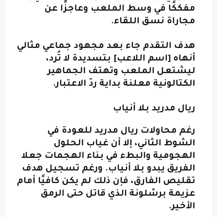
مفككًا في وسط الملعب وعاجزًا عن
مجاراة نسق اللقاء.
هدف التقدم جاء بعد مجهود جماعي مثالي
أنهاه [اسم اللاعب] بتسديدة لا تُرد،
ليشتعل الملعب وتهتف الجماهير
الكتالونية معلنة بداية ردّ الاعتبار.
ريال مدريد بلا أنياب
رغم محاولات ريال مدريد للعودة في
الشوط الثاني، إلا أن غياب الحلول
الهجومية والبطء في بناء الهجمات جعلا
الفريق يبدو بلا أنياب. ورغم تسجيل هدف
تقليص الفارق، فإن ذلك لم يكن كافيًا أمام
عزيمة برشلونة الذي قاتل حتى الرمق
الأخير.