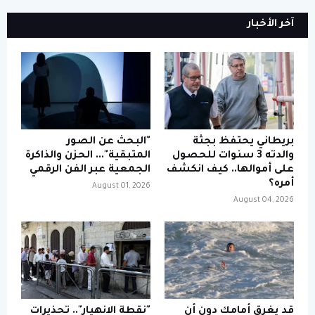
آخر الأخبار
بريطاني يحتفظ بجثة
"البحث عن الصور
والدته 3 سنوات للحصول
المتبقية"... الحزن والذاكرة
على أموالها.. كيف انكشف
الجمعية عبر الفن الرقمي
أمره؟
August 01, 2026
August 04, 2026
قد يغرق أمامك دون أن
"نقطة الانهيار".. تحذيرات