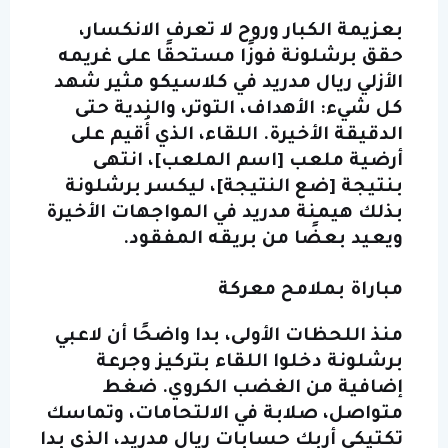
بعزيمة الكبار وروح لا تعرف الانكسار،
حقق
برشلونة
فوزًا مستحقًا على غريمه
الأزلي
ريال مدريد
في كلاسيكو مثير شهد
كل شيء: الأهداف، التوتر، والندية حتى
الدقيقة الأخيرة. اللقاء، الذي أُقيم على
أرضية ملعب [اسم الملعب]، انتهى
بنتيجة [ضع النتيجة]، ليكسر برشلونة
بذلك هيمنة مدريد في المواجهات الأخيرة
ويعيد بعضًا من بريقه المفقود.
مباراة بملامح معركة
منذ اللحظات الأولى، بدا واضحًا أن لاعبي
برشلونة دخلوا اللقاء بتركيز وجرعة
إضافية من الغضب الكروي. ضغط
متواصل، صلابة في الالتحامات، وتماسك
تكتيكي أربك حسابات ريال مدريد، الذي بدا