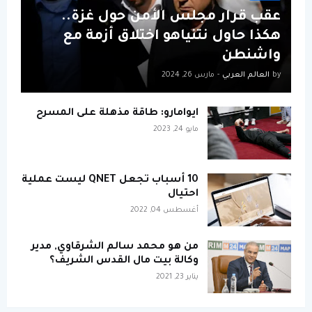
عقب قرار مجلس الأمن حول غزة..
هكذا حاول نتنياهو اختلاق أزمة مع
واشنطن
by
العالم العربي
-
مارس 26, 2024
ايوامارو: طاقة مذهلة على المسرح
مايو 24, 2023
10 أسباب تجعل QNET ليست عملية
احتيال
أغسطس 04, 2022
من هو محمد سالم الشرقاوي, مدير
وكالة بيت مال القدس الشريف؟
يناير 23, 2021