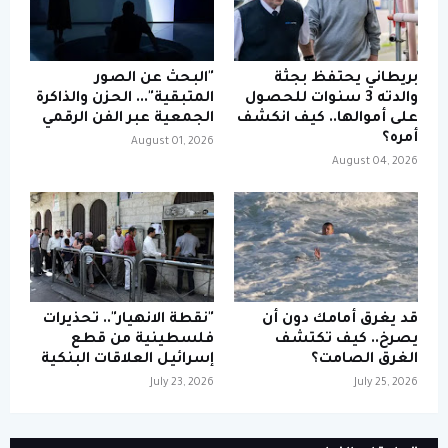
بريطاني يحتفظ بجثة
"البحث عن الصور
والدته 3 سنوات للحصول
المتبقية"... الحزن والذاكرة
على أموالها.. كيف انكشف
الجمعية عبر الفن الرقمي
أمره؟
August 01, 2026
August 04, 2026
قد يغرق أمامك دون أن
"نقطة الانهيار".. تحذيرات
يصرخ.. كيف تكتشف
فلسطينية من قطع
الغرق الصامت؟
إسرائيل العلاقات البنكية
July 23, 2026
July 25, 2026