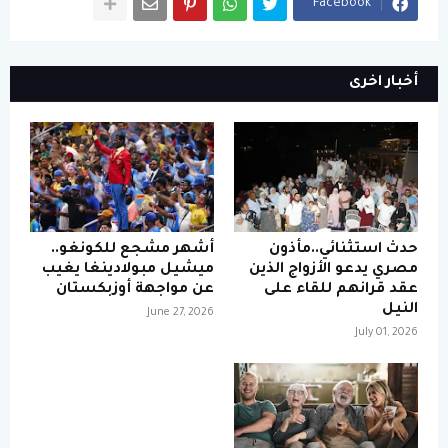
Facebook
أخبار اخرى
حدث استثنائي..مأذون
أشهر مشجع للكونغو..
مصري يدعو الأزواج الذين
ميشيل مبولادينغا يغيب
عقد قرانهم للقاء على
عن مواجهة أوزبكستان
النيل
June 27, 2026
July 01, 2026