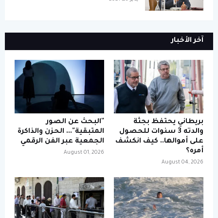
آخر الأخبار
بريطاني يحتفظ بجثة
"البحث عن الصور
والدته 3 سنوات للحصول
المتبقية"... الحزن والذاكرة
على أموالها.. كيف انكشف
الجمعية عبر الفن الرقمي
أمره؟
August 01, 2026
August 04, 2026