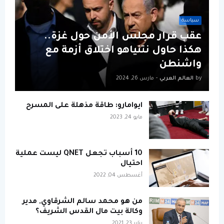
سياسة
عقب قرار مجلس الأمن حول غزة..
هكذا حاول نتنياهو اختلاق أزمة مع
واشنطن
by
العالم العربي
-
مارس 26, 2024
ايوامارو: طاقة مذهلة على المسرح
مايو 24, 2023
10 أسباب تجعل QNET ليست عملية
احتيال
أغسطس 04, 2022
من هو محمد سالم الشرقاوي, مدير
وكالة بيت مال القدس الشريف؟
يناير 23, 2021