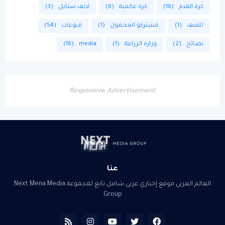
كرة القدم
(16)
كرة عالمية
(6)
لايف ستايل
(3)
للعنف
(1)
مشتركو المحمول
(1)
منوعات
(54)
نصائح
(2)
وزارة الزراعة
(1)
media
(16)
Responsive Advertisement
عنا
العالم العربي موقع إخباري عربي شامل تابع لمجموعة Next Mena Media
Group