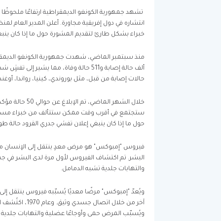
تشهد جمهورية الكونغو الديمقراطية ارتفاعًا ملحوظًا 
انتشاره في دول إفريقية مجاورة. أعلن المدير العام 
خبراء بشكل طارئ لتقديم المشورة حول ما إذا كان ينب
ألف حالة إصابة و511 حالة وفاة، مما يش
حالات إصابة من قبل، مثل بوروندي، كينيا، رواندا، أوغندا،
خلال الشهر الما
ستجتمع في أقرب وقت ممكن ستتألف من خبراء مستق
حول ما إذا كان ينبغي إعلان تفشي جدري القرود حالة ط
فيروس "إمبوكس" هو مرض معدٍ ينتقل إلى الإنسان من 
والتهابات جلدية تشبه الدمامل.
ويُعدّ "إمبوكس" مرضًا معديًا يُسبّبه فيروس ينتقل إل
آخر من خلال ات
ويُسبّب المرض حمى وأوجاعًا عضلية والتهابات جلدية 