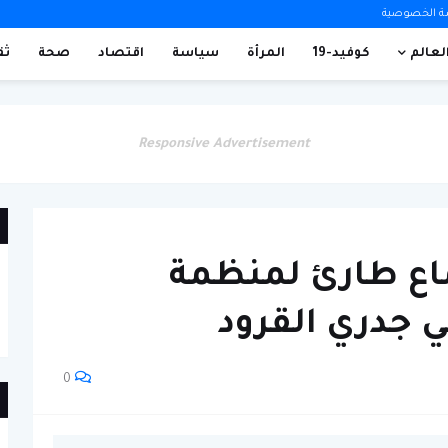
 الخصوصية
العالم
كوفيد-19
المرأة
سياسة
اقتصاد
صحة
ثق
Responsive Advertisement
ماع طارئ لمنظمة
جدري القرود
0