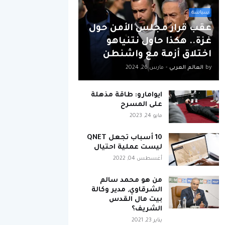
سياسة
عقب قرار مجلس الأمن حول
غزة.. هكذا حاول نتنياهو
اختلاق أزمة مع واشنطن
by
العالم العربي
-
مارس 26, 2024
ايوامارو: طاقة مذهلة
على المسرح
مايو 24, 2023
10 أسباب تجعل QNET
ليست عملية احتيال
أغسطس 04, 2022
من هو محمد سالم
الشرقاوي, مدير وكالة
بيت مال القدس
الشريف؟
يناير 23, 2021