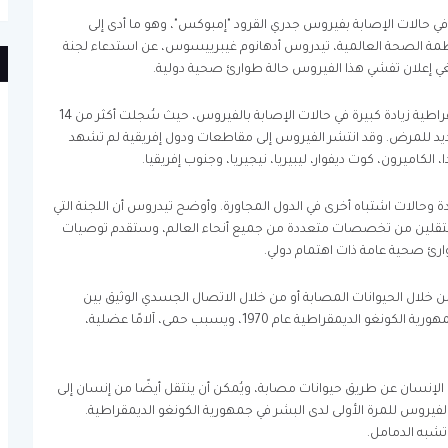
في حالات الإصابة بفيروس جدري القرود "إمبوكس"، وهو ما أدى إلى
لمنظمة الصحة العالمية، تيدروس أدهانوم غيبرييسوس، عن استدعاء لجنة
غي إعلان تفشي هذا الفيروس حالة طوارئ صحية دولية.
منذ سبتمبر الماضي، شهدت جمهورية الكونغو الديمقراطية زيادة كبيرة في حالات الإصابة بالفيروس، حيث سُجلت أكثر من 14
ير إلى تفشٍ شديد للمرض. وقد انتشر الفيروس إلى مقاطعات ودول إفريقية لم تشهد
 الكاميرون، كوت ديفوار، ليبيريا، نيجيريا، وجنوب إفريقيا.
ضي، تم الإبلاغ عن حوالي 50 حالة مؤكدة وحالات اشتباه أخرى في الدول المجاورة. وأوضح تيدروس أن اللجنة التي
لين من تخصصات متعددة من جميع أنحاء العالم، وستقدم توصيات
وارئ صحية عامة ذات اهتمام دولي.
خلال الحيوانات المصابة أو من خلال الاتصال الجسدي الوثيق بين
البشر. تم اكتشاف الفيروس لأول مرة لدى البشر في جمهورية الكونغو الديمقراطية عام 1970، ويسبب حمى، آلامًا عضلية،
ى الإنسان عن طريق حيوانات مصابة، ويُمكن أن ينتقل أيضًا من إنسان إلى
صال جسدي وثيق. وعام 1970، اكتُشف الفيروس للمرة الأولى لدى البشر في جمهورية الكونغو الديمقراطية.
تشبه الدمامل.